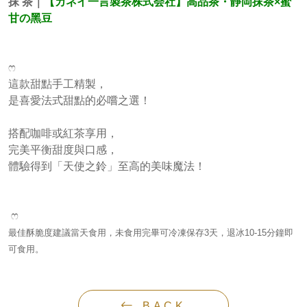
抹 茶｜
【カネイ一言製茶株式会社】高品茶
・
靜岡抹茶×蜜
甘の黑豆
ෆ
這款甜點手工精製，
是喜愛法式甜點的必嚐之選！
搭配咖啡或紅茶享用，
完美平衡甜度與口感，
體驗得到「天使之鈴」至高的美味魔法！
ෆ
最佳酥脆度建議當天食用，未食用完畢可冷凍保存3天，退冰10-15分鐘即
可食用。
BACK