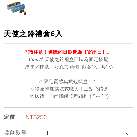
天使之鈴禮盒6入
* 請注意！選購的日期皆為【寄出日】。
𝑪𝒂𝒏𝒆𝒍é 天使之鈴禮盒
口味為固定搭配
原味／抹茶／巧克力
(每種口味各2入，共6入)
ෆ 限定質感典藏包裝盒 .ᐟ.ᐟ.ᐟ
ෆ 獨家推加購法式職人手工點心禮盒
ෆ 送禮、自己嘴饞吃都超推 ( *´ސު｀*)
NT$250
定價
購買數量