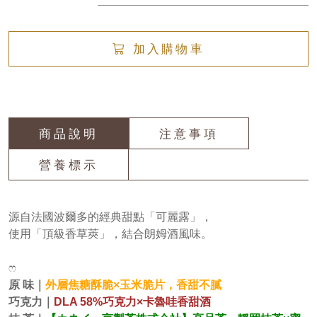
加入購物車
商品說明
注意事項
營養標示
源自法國波爾多的經典甜點「可麗露」，
使用「頂級香草莢」，結合朗姆酒風味。
ෆ
原 味｜
外層焦糖酥脆×玉米脆片，香甜不膩
巧克力｜
DLA 58%巧克力
×卡魯哇香甜酒