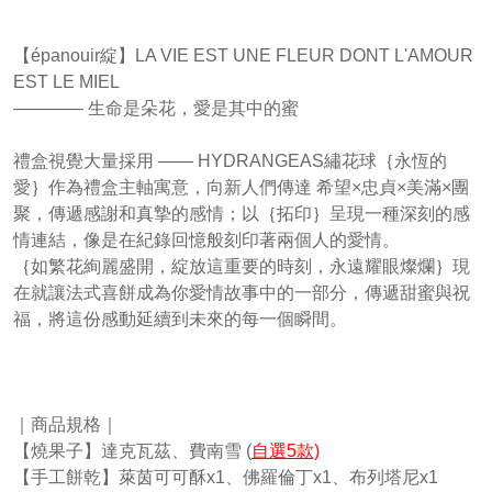
【épanouir綻】LA VIE EST UNE FLEUR DONT L'AMOUR
EST LE MIEL
———— 生命是朵花，愛是其中的蜜
禮盒視覺大量採用 —— HYDRANGEAS繡花球｛永恆的
愛｝作為禮盒主軸寓意，向新人們傳達 希望×忠貞×美滿×團
聚，傳遞感謝和真摯的感情；以｛拓印｝呈現一種深刻的感
情連結，像是在紀錄回憶般刻印著兩個人的愛情。
｛如繁花絢麗盛開，綻放這重要的時刻，永遠耀眼燦爛｝現
在就讓法式喜餅成為你愛情故事中的一部分，傳遞甜蜜與祝
福，將這份感動延續到未來的每一個瞬間。
｜商品規格｜
【燒果子】達克瓦茲、費南雪 (
自選5款)
【手工餅乾】萊茵可可酥x1、佛羅倫丁x1、布列塔尼x1