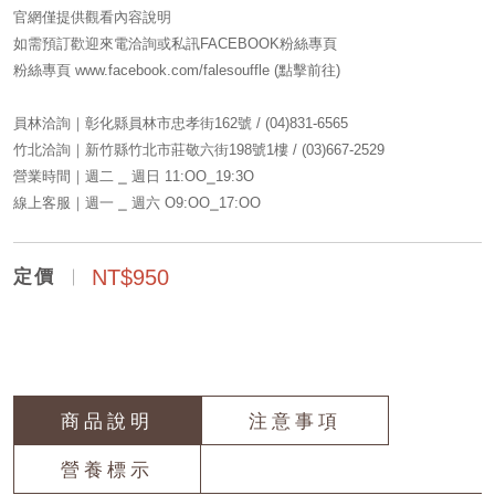
官網僅提供觀看內容說明
如需預訂歡迎來電洽詢或私訊FACEBOOK粉絲專頁
粉絲專頁 www.facebook.com/falesouffle (點擊前往)
員林洽詢｜彰化縣員林市忠孝街162號
/ (04)831-6565
竹北洽詢｜新竹縣竹北市莊敬六街198號1樓
/ (
03)667-2529
營業時間｜週二 ⎯ 週日 11:OO⎯19:3O
線上客服｜週一
⎯
週六 O9:OO
⎯17:OO
NT$950
定價
商品說明
注意事項
營養標示