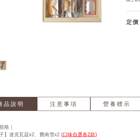
定價
商品說明
注意事項
營養標示
規格｜
子】達克瓦茲x2、費南雪x2 (
口味
自選各2款)