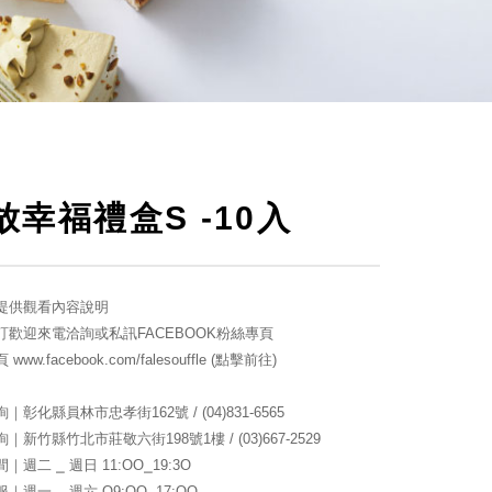
放幸福禮盒S -10入
提供觀看內容說明
訂歡迎來電洽詢或私訊FACEBOOK粉絲專頁
ww.facebook.com/falesouffle (點擊前往)
詢｜彰化縣員林市忠孝街162號
/ (04)831-6565
詢｜新竹縣竹北市莊敬六街198號1樓
/ (
03)667-2529
｜週二 ⎯ 週日 11:OO⎯19:3O
服｜週一
⎯
週六 O9:OO
⎯17:OO