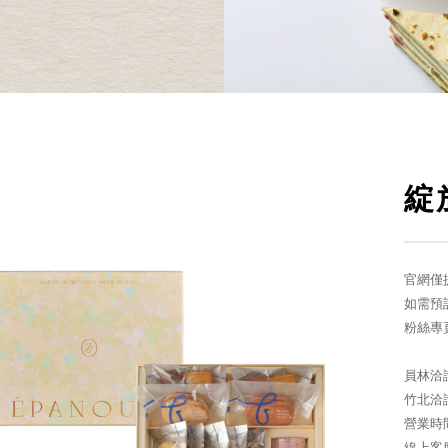
綻
官網僅
如需預
粉絲專頁 w
員林洽
竹北洽
營業時間
線上客